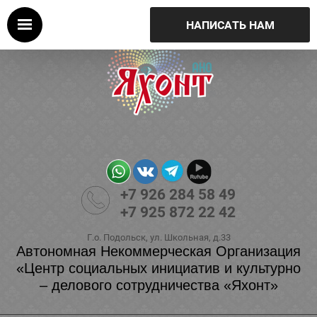
НАПИСАТЬ НАМ
+7 926 284 58 49
+7 925 872 22 42
Г.о. Подольск, ул. Школьная, д.33
Автономная Некоммерческая Организация
«Центр социальных инициатив и культурно
– делового сотрудничества «Яхонт»