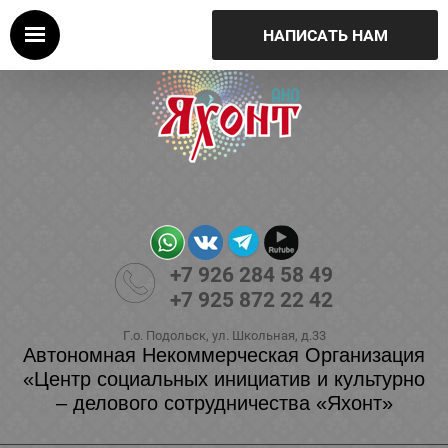
НАПИСАТЬ НАМ
+7 926 284 58 49
+7 925 872 22 42
Г.о. Подольск, ул. Школьная, д.33
Автономная Некоммерческая Организация
«Центр социальных инициатив и культурно
– делового сотрудничества «Яхонт»