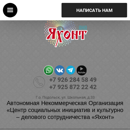
НАПИСАТЬ НАМ
+7 926 284 58 49
+7 925 872 22 42
Г.о. Подольск, ул. Школьная, д.33
Автономная Некоммерческая Организация
«Центр социальных инициатив и культурно
– делового сотрудничества «Яхонт»