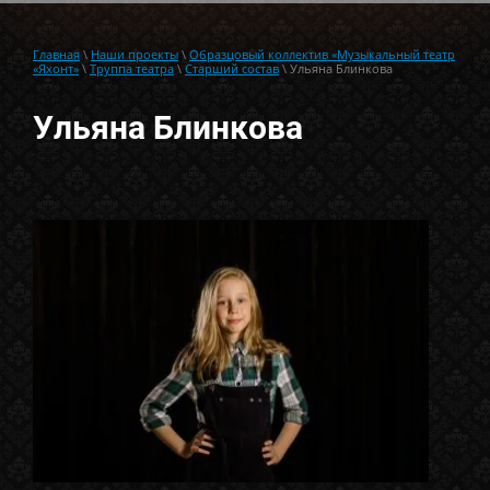
Главная
\
Наши проекты
\
Образцовый коллектив «Музыкальный театр
«Яхонт»
\
Труппа театра
\
Старший состав
\ Ульяна Блинкова
Ульяна Блинкова